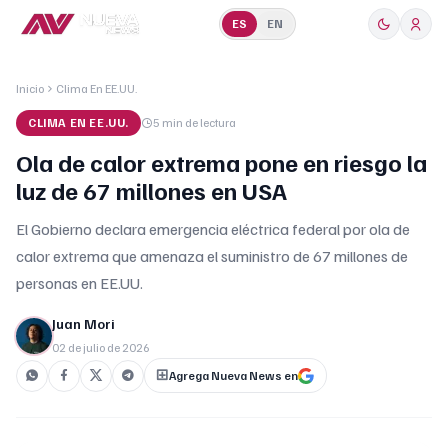
ES
EN
Inicio
Clima En EE.UU.
CLIMA EN EE.UU.
5 min
de lectura
Ola de calor extrema pone en riesgo la
luz de 67 millones en USA
El Gobierno declara emergencia eléctrica federal por ola de
calor extrema que amenaza el suministro de 67 millones de
personas en EE.UU.
Juan Mori
02 de julio de 2026
Agrega Nueva News en