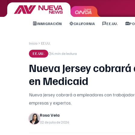
INMIGRACIÓN
CALIFORNIA
EE.UU.
PO
Inicio
EE.UU.
EE.UU.
4 min
de lectura
Nueva Jersey cobrará
en Medicaid
Nueva Jersey cobrará a empleadores con trabajadores
empresas y expertos.
Rosa Vela
02 de julio de 2026