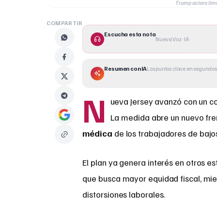
Trump aclara lím
COMPARTIR
Escucha esta nota
Nueva Voz · IA
Resumen con IA
Los puntos clave en segundos
N
ueva Jersey avanzó con un 
La medida abre un nuevo fre
médica
de los trabajadores de bajos
El plan ya genera interés en otros
que busca mayor equidad fiscal, mien
distorsiones laborales.