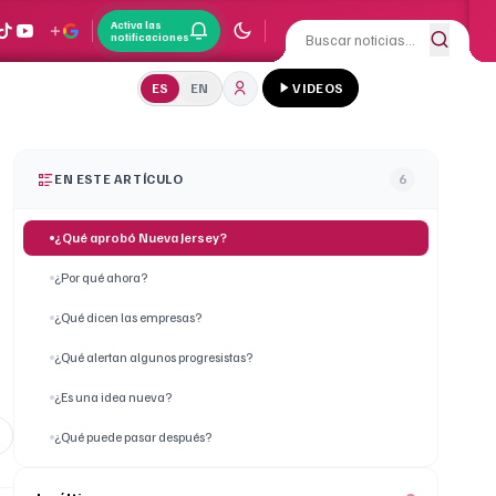
Activa las
notificaciones
ES
EN
VIDEOS
EN ESTE ARTÍCULO
6
¿Qué aprobó Nueva Jersey?
¿Por qué ahora?
¿Qué dicen las empresas?
¿Qué alertan algunos progresistas?
¿Es una idea nueva?
¿Qué puede pasar después?