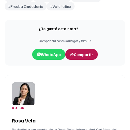
#
Prueba Ciudadanía
#
Voto latino
¿Te gustó esta nota?
Compártela con tus amigos y familia
WhatsApp
Compartir
AUTOR
Rosa Vela
Periodista egresada de la Pontificia Universidad Católica del