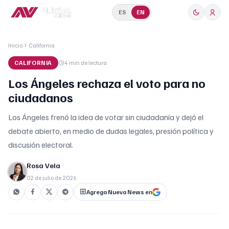
ES
EN
Inicio
California
CALIFORNIA
4 min
de lectura
Los Ángeles rechaza el voto para no
ciudadanos
Los Ángeles frenó la idea de votar sin ciudadanía y dejó el
debate abierto, en medio de dudas legales, presión política y
discusión electoral.
Rosa Vela
02 de julio de 2026
Agrega Nueva News en