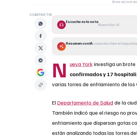
Brote del mal de
COMPARTIR
Escucha esta nota
Nueva Voz · IA
Resumen con IA
Los puntos clave en segundos
N
ueva York
investiga un brote
confirmados y 17 hospital
varias torres de enfriamiento de los v
El
Departamento de Salud
de la ciud
También indicó que el riesgo no pro
enfriamiento que dispersan gotas co
están analizando todas las torres del