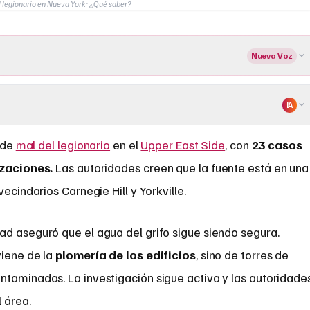
l legionario en Nueva York: ¿Qué saber?
Nueva Voz
IA
 de
mal del legionario
en el
Upper East Side
, con
23 casos
izaciones.
Las autoridades creen que la fuente está en una
ecindarios Carnegie Hill y Yorkville.
ad aseguró que el agua del grifo sigue siendo segura.
viene de la
plomería de los edificios
, sino de torres de
ntaminadas. La investigación sigue activa y las autoridade
 área.