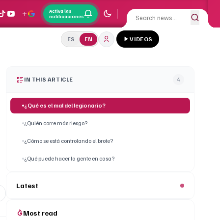
Activa las
notificaciones
ES
EN
VIDEOS
IN THIS ARTICLE
4
¿Qué es el mal del legionario?
¿Quién corre más riesgo?
¿Cómo se está controlando el brote?
¿Qué puede hacer la gente en casa?
Latest
Most read