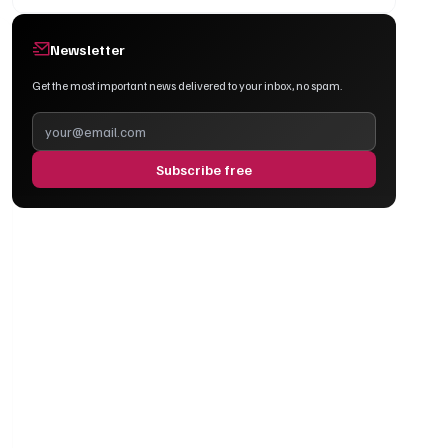
Newsletter
Get the most important news delivered to your inbox, no spam.
Subscribe free