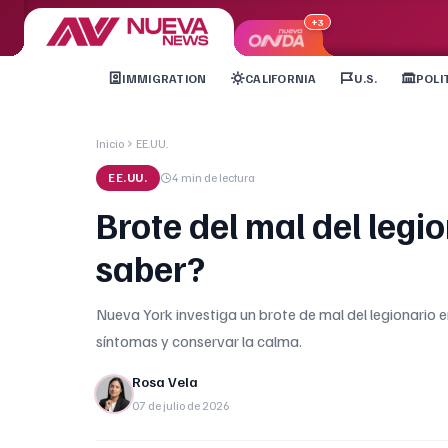
+3
IMMIGRATION
CALIFORNIA
U.S.
POLI
Inicio
EE.UU.
EE.UU.
4 min
de lectura
Brote del mal del leg
saber?
Nueva York investiga un brote de mal del legionario e
síntomas y conservar la calma.
Rosa Vela
07 de julio de 2026