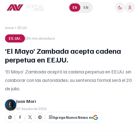
ES
EN
Inicio
EE.UU.
EE.UU.
5 min
de lectura
‘El Mayo’ Zambada acepta cadena
perpetua en EE.UU.
‘El Mayo’ Zambada aceptó la cadena perpetua en EE.UU. sin
colaborar con las autoridades; su sentencia formal será el 20
de julio.
Juan Mori
07 de julio de 2026
Agrega Nueva News en