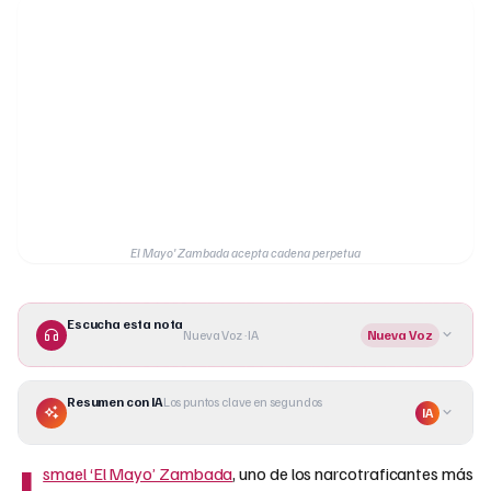
El Mayo' Zambada acepta cadena perpetua
Escucha esta nota
Nueva Voz · IA
Nueva Voz
Resumen con IA
Los puntos clave en segundos
IA
I
smael ‘El Mayo’ Zambada
, uno de los narcotraficantes más