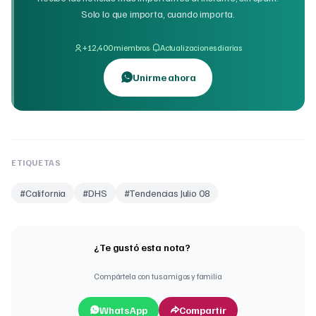
Solo lo que importa, cuando importa.
·
+12,400 miembros
Actualizaciones diarias
Unirme ahora
ETIQUETAS
#
California
#
DHS
#
Tendencias Julio 08
¿Te gustó esta nota?
Compártela con tus amigos y familia
WhatsApp
Compartir