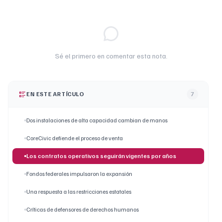
Sé el primero en comentar esta nota.
EN ESTE ARTÍCULO
7
Dos instalaciones de alta capacidad cambian de manos
CoreCivic defiende el proceso de venta
Los contratos operativos seguirán vigentes por años
Fondos federales impulsaron la expansión
Una respuesta a las restricciones estatales
Críticas de defensores de derechos humanos