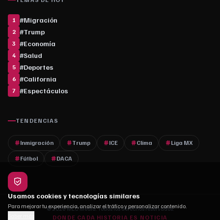
#
Migración
1
#
Trump
2
#
Economía
3
#
Salud
4
#
Deportes
5
#
California
6
#
Espectáculos
7
TENDENCIAS
Inmigración
Trump
ICE
Clima
Liga MX
Fútbol
DACA
Usamos cookies y tecnologías similares
Para mejorar tu experiencia, analizar el tráfico y personalizar contenido.
© 2026 MLC Media. Todos los derechos reservados.
Saber más
DONDE CADA HISTORIA ES NOTICIA