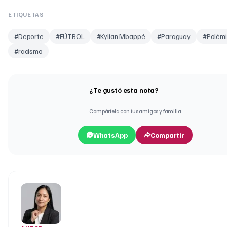
ETIQUETAS
#
Deporte
#
FÚTBOL
#
Kylian Mbappé
#
Paraguay
#
Polém
#
racismo
¿Te gustó esta nota?
Compártela con tus amigos y familia
WhatsApp
Compartir