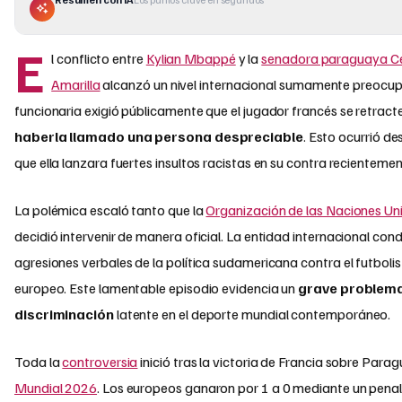
E
l conflicto entre
Kylian Mbappé
y la
senadora paraguaya Ce
Amarilla
alcanzó un nivel internacional sumamente preocup
funcionaria exigió públicamente que el jugador francés se retract
haberla llamado una persona despreciable
. Esto ocurrió d
que ella lanzara fuertes insultos racistas en su contra recientemen
La polémica escaló tanto que la
Organización de las Naciones Un
decidió intervenir de manera oficial. La entidad internacional con
agresiones verbales de la política sudamericana contra el futboli
europeo. Este lamentable episodio evidencia un
grave problem
discriminación
latente en el deporte mundial contemporáneo.
Toda la
controversia
inició tras la victoria de Francia sobre Parag
Mundial 2026
. Los europeos ganaron por 1 a 0 mediante un pena