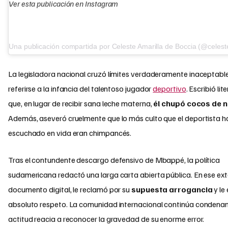
Ver esta publicación en Instagram
Una publicación compartida por Celeste Amarilla de Boccia (@celes
La legisladora nacional cruzó límites verdaderamente inaceptable
referirse a la infancia del talentoso jugador
deportivo
. Escribió li
que, en lugar de recibir sana leche materna,
él chupó cocos de n
Además, aseveró cruelmente que lo más culto que el deportista h
escuchado en vida eran chimpancés.
Tras el contundente descargo defensivo de Mbappé, la política
sudamericana redactó una larga carta abierta pública. En ese ex
documento digital, le reclamó por su
supuesta arrogancia
y le 
absoluto respeto. La comunidad internacional continúa condena
actitud reacia a reconocer la gravedad de su enorme error.