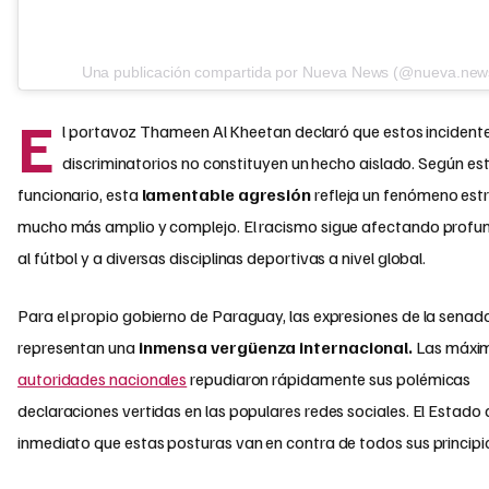
Una publicación compartida por Nueva News (@nueva.new
E
l portavoz Thameen Al Kheetan declaró que estos incident
discriminatorios no constituyen un hecho aislado. Según est
funcionario, esta
lamentable agresión
refleja un fenómeno estr
mucho más amplio y complejo. El racismo sigue afectando prof
al fútbol y a diversas disciplinas deportivas a nivel global.
Para el propio gobierno de Paraguay, las expresiones de la senad
representan una
inmensa vergüenza internacional.
Las máxi
autoridades nacionales
repudiaron rápidamente sus polémicas
declaraciones vertidas en las populares redes sociales. El Estado 
inmediato que estas posturas van en contra de todos sus principi