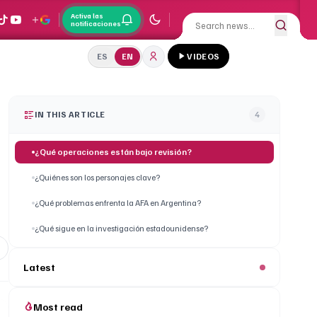
Activa las
notificaciones
ES
EN
VIDEOS
IN THIS ARTICLE
4
¿Qué operaciones están bajo revisión?
¿Quiénes son los personajes clave?
¿Qué problemas enfrenta la AFA en Argentina?
¿Qué sigue en la investigación estadounidense?
Latest
Most read