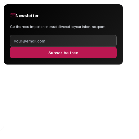
Newsletter
Get the most important news delivered to your inbox, no spam.
Subscribe free