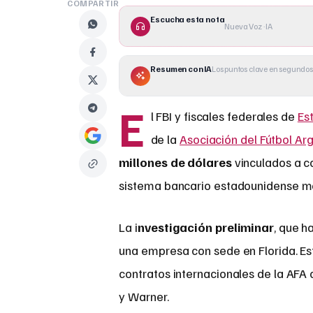
COMPARTIR
Escucha esta nota
Nueva Voz · IA
Resumen con IA
Los puntos clave en segundos
E
l FBI y fiscales federales de
Es
de la
Asociación del Fútbol Ar
millones de dólares
vinculados a co
sistema bancario estadounidense me
La i
nvestigación preliminar
, que 
una empresa con sede en Florida. Es
contratos internacionales de la AFA
y Warner.