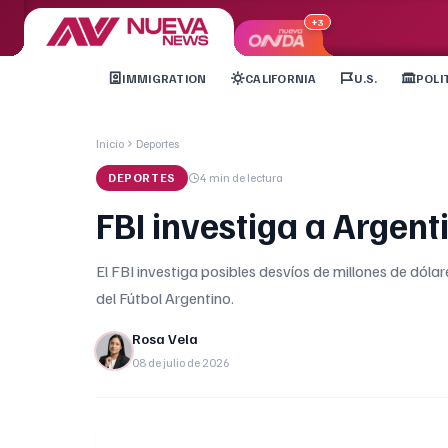
+3
IMMIGRATION
CALIFORNIA
U.S.
POLI
Inicio
Deportes
DEPORTES
4 min
de lectura
FBI investiga a Argent
El FBI investiga posibles desvíos de millones de dóla
del Fútbol Argentino.
Rosa Vela
08 de julio de 2026