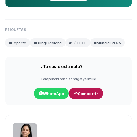
ETIQUETAS
#
Deporte
#
Erling Haaland
#
FÚTBOL
#
Mundial 2026
¿Te gustó esta nota?
Compártela con tus amigos y familia
WhatsApp
Compartir