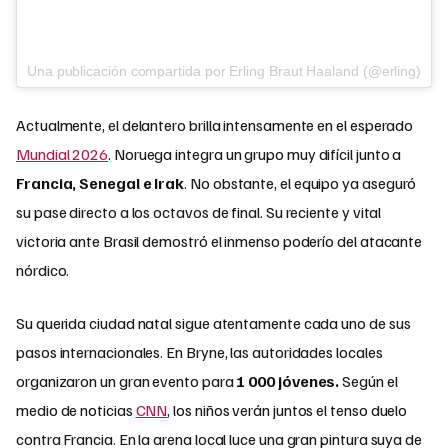
Una publicación compartida por Erling Braut Haaland (@erling)
Actualmente, el delantero brilla intensamente en el esperado
Mundial 2026
. Noruega integra un grupo muy difícil junto a
Francia, Senegal e Irak
. No obstante, el equipo ya aseguró
su pase directo a los octavos de final. Su reciente y vital
victoria ante Brasil demostró el inmenso poderío del atacante
nórdico.
Su querida ciudad natal sigue atentamente cada uno de sus
pasos internacionales. En Bryne, las autoridades locales
organizaron un gran evento para
1 000 jóvenes.
Según el
medio de noticias
CNN
, los niños verán juntos el tenso duelo
contra Francia. En la arena local luce una gran pintura suya de