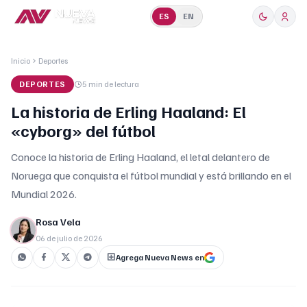
ES
EN
Inicio
Deportes
DEPORTES
5 min
de lectura
La historia de Erling Haaland: El
«cyborg» del fútbol
Conoce la historia de Erling Haaland, el letal delantero de
Noruega que conquista el fútbol mundial y está brillando en el
Mundial 2026.
Rosa Vela
06 de julio de 2026
Agrega Nueva News en