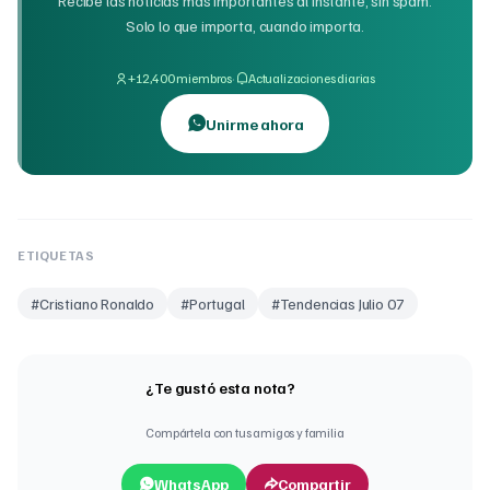
Recibe las noticias más importantes al instante, sin spam.
Solo lo que importa, cuando importa.
·
+12,400 miembros
Actualizaciones diarias
Unirme ahora
ETIQUETAS
#
Cristiano Ronaldo
#
Portugal
#
Tendencias Julio 07
¿Te gustó esta nota?
Compártela con tus amigos y familia
WhatsApp
Compartir