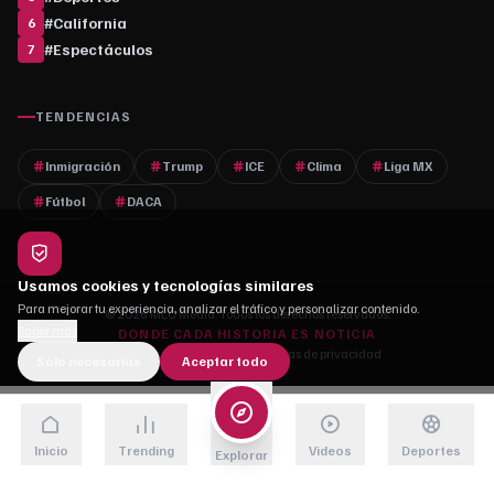
#
California
6
#
Espectáculos
7
TENDENCIAS
Inmigración
Trump
ICE
Clima
Liga MX
Fútbol
DACA
Usamos cookies y tecnologías similares
Para mejorar tu experiencia, analizar el tráfico y personalizar contenido.
© 2026 MLC Media. Todos los derechos reservados.
Saber más
DONDE CADA HISTORIA ES NOTICIA
Quiénes somos
·
Contacto
·
Políticas de privacidad
Solo necesarias
Aceptar todo
Inicio
Trending
Videos
Deportes
Explorar