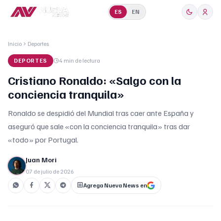
ES
EN
Inicio
Deportes
DEPORTES
4 min
de lectura
Cristiano Ronaldo: «Salgo con la
conciencia tranquila»
Ronaldo se despidió del Mundial tras caer ante España y
aseguró que sale «con la conciencia tranquila» tras dar
«todo» por Portugal.
Juan Mori
07 de julio de 2026
Agrega Nueva News en