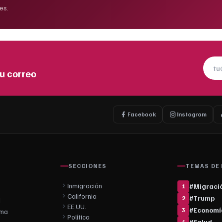
es.
u correo
Facebook
Instagram
SECCIONES
TEMAS DE
Inmigración
#
Migraci
1
California
#
Trump
2
d
EE.UU.
#
Economí
3
rma
Política
#
Salud
4