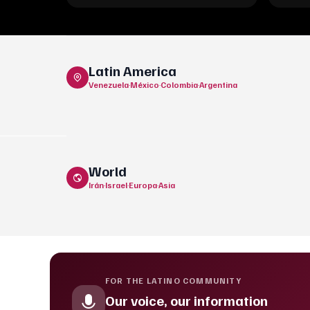
Latin America
Venezuela
·
México
·
Colombia
·
Argentina
World
Irán
·
Israel
·
Europa
·
Asia
FOR THE LATINO COMMUNITY
Our voice, our information