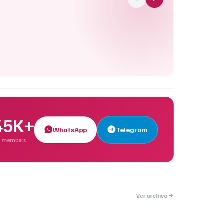
45K+
WhatsApp
Telegram
members
Ver archivo