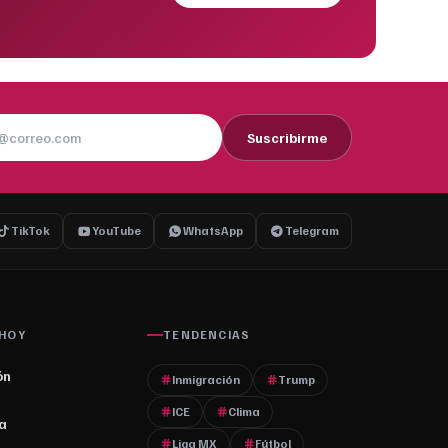
Suscribirme
TikTok
YouTube
WhatsApp
Telegram
 HOY
TENDENCIAS
ón
Inmigración
Trump
ICE
Clima
a
Liga MX
Fútbol