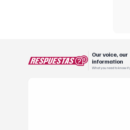
Our voice, our
information
What you need to know if yo