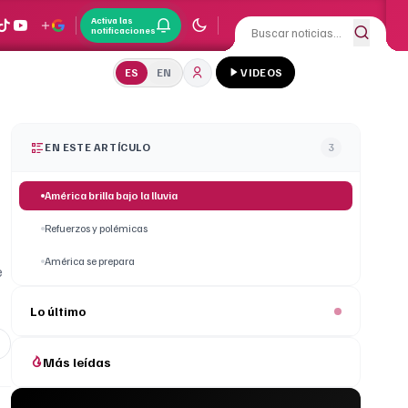
Activa las
notificaciones
ES
EN
VIDEOS
EN ESTE ARTÍCULO
3
América brilla bajo la lluvia
Refuerzos y polémicas
América se prepara
e
Lo último
Más leídas