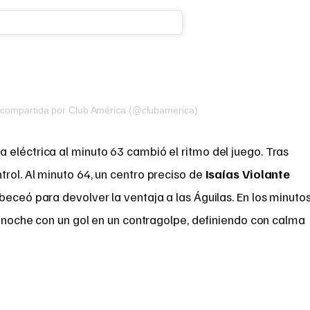
 compartida por Club América (@clubamerica)
 eléctrica al minuto 63 cambió el ritmo del juego. Tras
rol. Al minuto 64, un centro preciso de
Isaías Violante
beceó para devolver la ventaja a las Águilas. En los minuto
an noche con un gol en un contragolpe, definiendo con calma