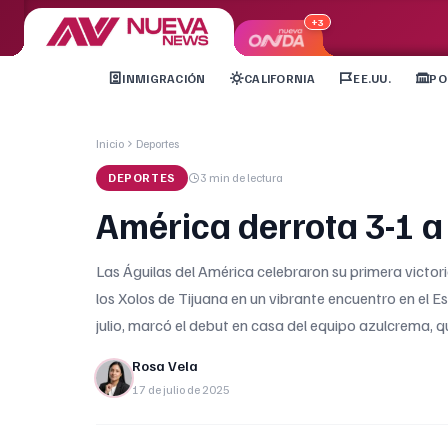
+3
INMIGRACIÓN
CALIFORNIA
EE.UU.
PO
Inicio
Deportes
DEPORTES
3 min
de lectura
América derrota 3-1 a
Las Águilas del América celebraron su primera victor
los Xolos de Tijuana en un vibrante encuentro en el E
julio, marcó el debut en casa del equipo azulcrema, 
Rosa Vela
17 de julio de 2025