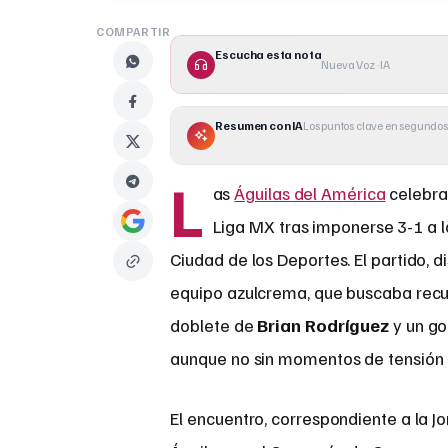
COMPARTIR
Escucha esta nota
Nueva Voz · IA
Resumen con IA
Los puntos clave en segundos
L
as
Águilas del América
celebrar
Liga MX tras imponerse 3-1 a 
Ciudad de los Deportes. El partido, 
equipo azulcrema, que buscaba recup
doblete de
Brian Rodríguez
y un go
aunque no sin momentos de tensión ba
El encuentro, correspondiente a la 