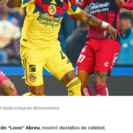
d Social Instagram @clubamerica
ián “Loco” Abreu
, mostró destellos de calidad,