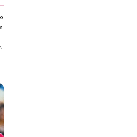
mo
n
s